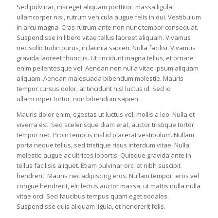
Sed pulvinar, nisi eget aliquam porttitor, massa ligula
ullamcorper nisi, rutrum vehicula augue felis in dui. Vestibulum
in arcu magna. Cras rutrum ante non nunc tempor consequat.
Suspendisse in libero vitae tellus laoreet aliquam. Vivamus
nec sollicitudin purus, in lacinia sapien. Nulla facilisi. Vivamus
gravida laoreet rhoncus. Ut tincidunt magna tellus, et ornare
enim pellentesque vel. Aenean non nulla vitae ipsum aliquam
aliquam. Aenean malesuada bibendum molestie. Mauris
tempor cursus dolor, at tincidunt nisl luctus id. Sed id
ullamcorper tortor, non bibendum sapien.
Mauris dolor enim, egestas ut luctus vel, mollis a leo. Nulla et
viverra est. Sed scelerisque diam erat, auctor tristique tortor
tempor nec. Proin tempus nisl id placerat vestibulum. Nullam
porta neque tellus, sed tristique risus interdum vitae. Nulla
molestie augue ac ultrices lobortis. Quisque gravida ante in
tellus facilisis aliquet. Etiam pulvinar orci et nibh suscipit
hendrerit. Mauris nec adipiscing eros. Nullam tempor, eros vel
congue hendrerit, elit lectus auctor massa, ut mattis nulla nulla
vitae orci. Sed faucibus tempus quam eget sodales.
Suspendisse quis aliquam ligula, et hendrerit felis.