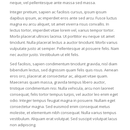
neque, vel pellentesque ante massa sed massa.
Integer pretium, sapien ac facilisis cursus, ipsum ipsum
dapibus ipsum, ac imperdiet eros ante sed arcu. Fusce luctus
magna eu arcu aliquet, sit amet viverra risus convallis. In
lectus tortor, imperdiet vitae lorem vel, varius tempor tortor.
Morbi placerat ultrices lacinia. Ut porttitor eu neque sit amet
tincidunt. Nulla placerat lectus a auctor tincidunt. Morbi varius
vulputate justo at semper. Pellentesque at posuere felis. Nam
nec auctor justo. Vestibulum ut elit felis.
Sed facilisis, sapien condimentum tincidunt gravida, nisl diam
bibendum lectus, sed dignissim quam felis quis risus. Aenean
eros orci, placerat at consectetur ac, aliquet vitae quam.
Maecenas quam massa, gravida tempus libero auctor,
tristique condimentum nisi. Nulla vehicula, arcu non laoreet
consequat, felis tortor tempus turpis, vel auctor leo enim eget
odio. Integer tempus feugiat magna in posuere. Nullam eget
consectetur magna. Sed euismod enim consequat metus
molestie, et elementum nibh consequat. Nulla varius tempus
vestibulum. Aliquam erat volutpat. Sed suscipit volutpat lacus
non adipiscing.